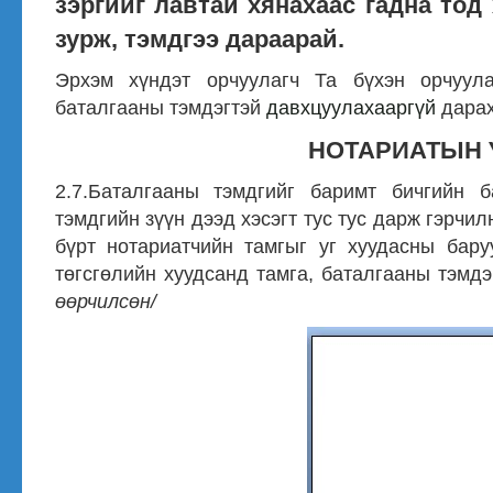
зэргийг лавтай хянахаас гадна тод
зурж, тэмдгээ дараарай.
Эрхэм хүндэт орчуулагч Та бүхэн орчуула
баталгааны тэмдэгтэй
давхцуулахааргүй
дарах
НОТАРИАТЫН 
2.7.Баталгааны тэмдгийг баримт бичгийн б
тэмдгийн зүүн дээд хэсэгт тус тус дарж гэрчил
бүрт нотариатчийн тамгыг уг хуудасны бару
төгсгөлийн хуудсанд тамга, баталгааны тэмдэ
өөрчилсөн/