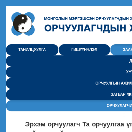
ТАНИЛЦУУЛГА
ГИШҮҮНЧЛЭЛ
ЗАА
Д
ХУ
ОРЧУУЛГЫН АЖИЛ
ЗАГВАР /
ОРЧУУЛАГЧИ
Эрхэм орчуулагч Та орчуулгаа үг