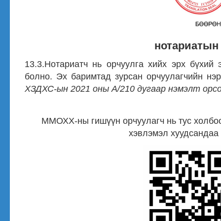
нотариатын 
13.3.Нотариатч нь орчуулга хийх эрх бүхий 
болно. Эх баримтад зурсан орчуулагчийн нэр
ХЗДХС-ын 2021 оны А/210 дугаар нэмэлт орсо
ММОХХ-ны гишүүн орчуулагч нь тус холбоо
хэвлэмэл хуудсандаа