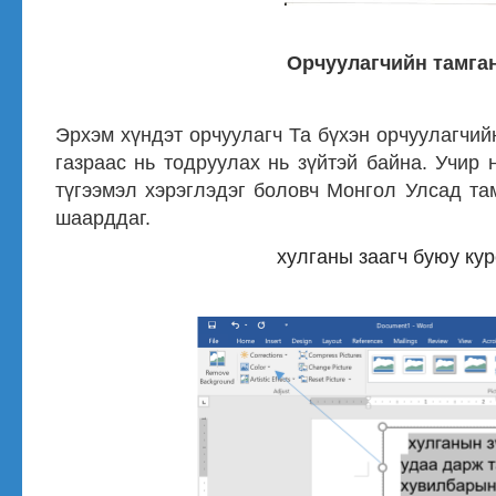
Орчуулагчийн тамга
Эрхэм хүндэт орчуулагч Та бүхэн орчуулагчи
газраас нь тодруулах нь зүйтэй байна. Учир
түгээмэл хэрэглэдэг боловч Монгол Улсад там
шаарддаг.
хулганы заагч буюу ку