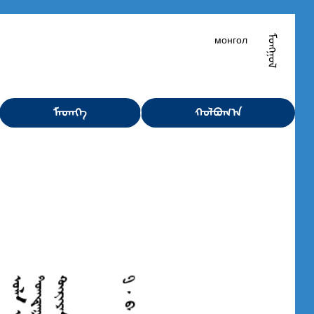
ᠮᠣᠩᠭᠣᠯ
монгол
ᠮᠡᠳᠡᠭᠡ
ᠬᠣᠯᠪᠤᠭ᠎ᠠ