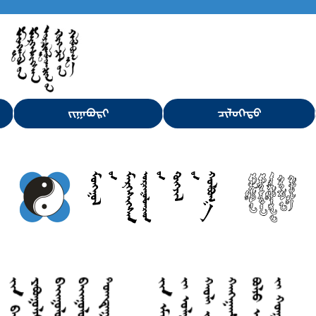
ᠵᠢᠭᠠᠪᠤᠷᠢ
ᠴᠢᠯᠦᠭᠡᠲᠦ