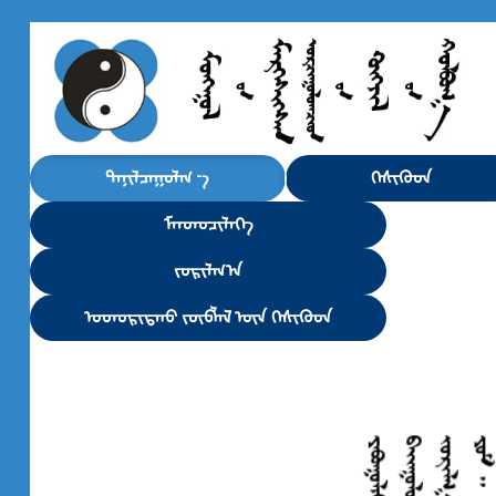
ᠲᠠᠨᠢᠯᠴᠠᠭᠤᠯᠭ᠎ ᠊ᠠ᠋
ᠭᠡᠰᠢᠭᠦᠳ
ᠮᠡᠨᠳᠦᠴᠢᠯᠡᠭᠡ
ᠵᠣᠷᠢᠯᠭ᠎ᠠ
ᠤᠳᠤᠷᠢᠳᠬᠤ ᠵᠦᠪᠯᠡᠯ ᠦᠨ ᠭᠡᠰᠢᠭᠦᠳ