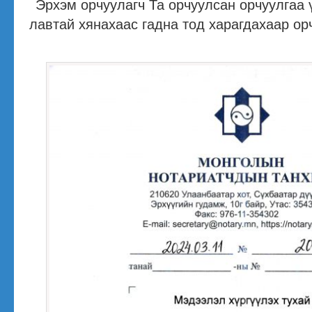
Эрхэм орчуулагч Та орчуулсан орчуулгаа үг
лавтай хянахаас гадна тод харагдахаар орч